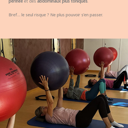
périnée
et des
abdominaux plus toniques
.
Bref… le seul risque ? Ne plus pouvoir s’en passer.