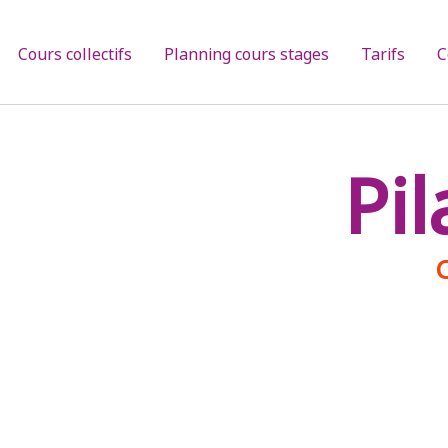
Cours collectifs
Planning cours stages
Tarifs
C
Pil
C